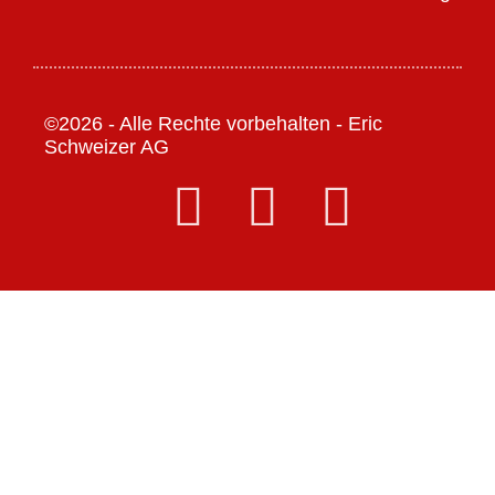
Sponsoring et partenaires
Mentions légales
©2026 - Alle Rechte vorbehalten - Eric
Schweizer AG